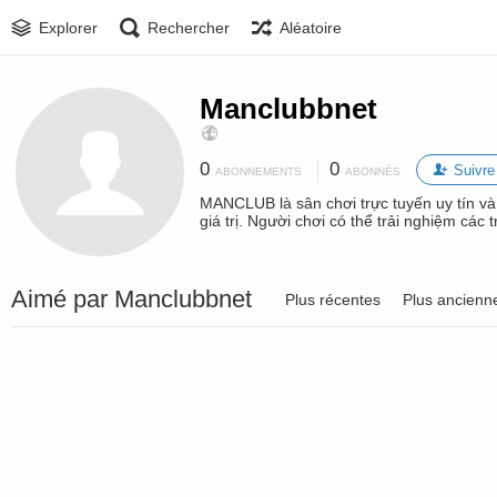
Explorer
Rechercher
Aléatoire
Manclubbnet
0
0
Suivre
ABONNEMENTS
ABONNÉS
MANCLUB là sân chơi trực tuyến uy tín và 
giá trị. Người chơi có thể trải nghiệm các t
Aimé par Manclubbnet
Plus récentes
Plus ancienn