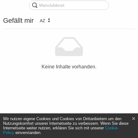
Gefällt mir
AZ
Keine Inhalte vorhanden.
Wir nutzen eigene Cookies und Cookies von Drittanbietern um den
Nutzungskomfort unserer Internetseite zu verbessern. Wenn Sie diese
Internetseite weiter nutzen, erklären Sie sich mit unserer
Cookie-
Policy
einverstanden.