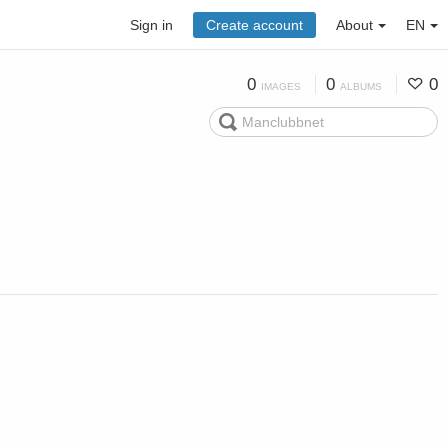
Sign in
Create account
About
EN
0
0
0
IMAGES
ALBUMS