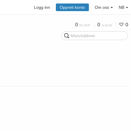
Logg inn
Opprett konto
Om oss
NB
0
0
0
BILDER
ALBUM