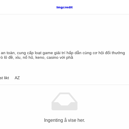
an toàn, cung cấp loạt game giải trí hấp dẫn cùng cơ hội đổi thưởng
rò lô đề, xỉu, nổ hũ, keno, casino với phầ
t likt
AZ
Ingenting å vise her.