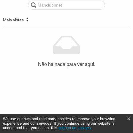
Mais vistas
Não há nada para ver aqui.
We use our own and third party cookies to improve your browsing
experience and our services. If you continue using our website is
understood that you accept this
política de cookies
.