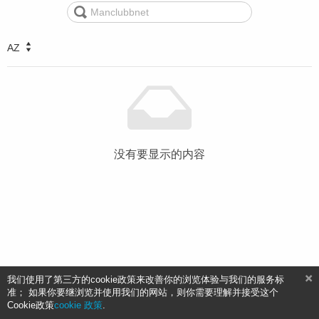
AZ
没有要显示的内容
我们使用了第三方的cookie政策来改善你的浏览体验与我们的服务标
准； 如果你要继浏览并使用我们的网站，则你需要理解并接受这个
Cookie政策
cookie 政策
.