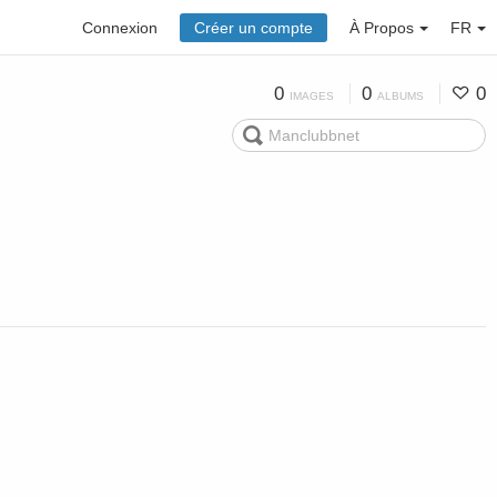
Connexion
Créer un compte
À Propos
FR
0
0
0
IMAGES
ALBUMS