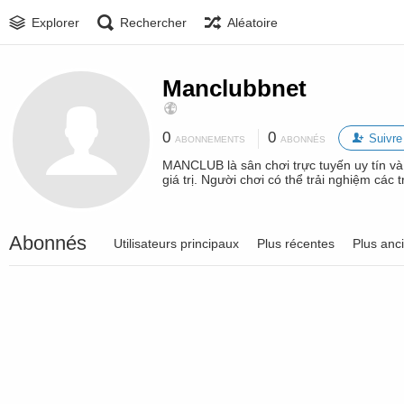
Explorer
Rechercher
Aléatoire
Manclubbnet
0
0
Suivre
ABONNEMENTS
ABONNÉS
MANCLUB là sân chơi trực tuyến uy tín và 
giá trị. Người chơi có thể trải nghiệm các t
Abonnés
Utilisateurs principaux
Plus récentes
Plus anc