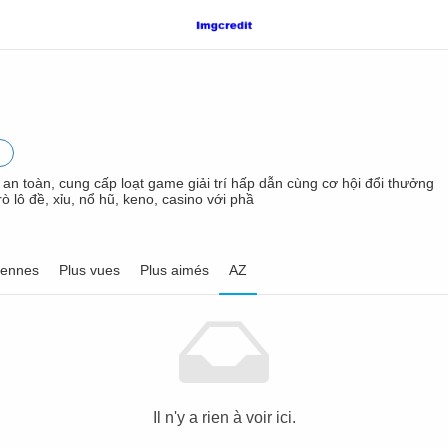
an toàn, cung cấp loạt game giải trí hấp dẫn cùng cơ hội đổi thưởng
rò lô đề, xỉu, nổ hũ, keno, casino với phầ
iennes
Plus vues
Plus aimés
AZ
Il n'y a rien à voir ici.