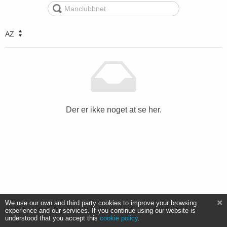
AZ
Der er ikke noget at se her.
We use our own and third party cookies to improve your browsing
experience and our services. If you continue using our website is
understood that you accept this
cookie policy
.