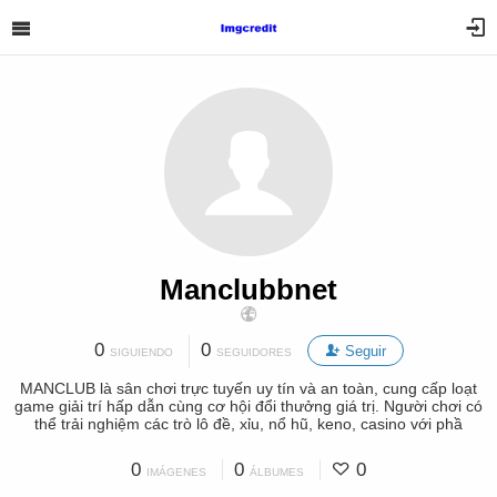
Manclubbnet
0
0
Seguir
SIGUIENDO
SEGUIDORES
MANCLUB là sân chơi trực tuyến uy tín và an toàn, cung cấp loạt
game giải trí hấp dẫn cùng cơ hội đổi thưởng giá trị. Người chơi có
thể trải nghiệm các trò lô đề, xỉu, nổ hũ, keno, casino với phầ
0
0
0
IMÁGENES
ÁLBUMES