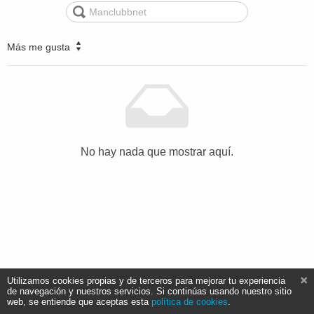
Más me gusta
No hay nada que mostrar aquí.
Utilizamos cookies propias y de terceros para mejorar tu experiencia
de navegación y nuestros servicios. Si continúas usando nuestro sitio
web, se entiende que aceptas esta
política de cookies
.