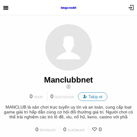
Manclubbnet
0
0
Takip et
TAKIP
İZLEYICILER
MANCLUB là sân chơi trực tuyến uy tín và an toàn, cung cấp loạt
game giải trí hấp dẫn cùng cơ hội đổi thưởng giá trị. Người chơi có
thể trải nghiệm các trò lô đề, xỉu, nổ hũ, keno, casino với phầ
0
0
0
RESIMLER
ALBÜMLER