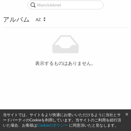
アルバム
AZ
表示するものはありません。
当サイトでは、サイトをより快適にお使いいただけるように当社とサ
ードパーティのCookieを利用しています。当サイトのご利用を続行頂
いた場合、お客様は
Cookieのポリシー
に同意頂いたと見なします。