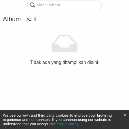
Album
AZ
Tidak ada yang ditampilkan disini.
We use our own and third party cookies to improve your browsing
experience and our services. If you continue using our website is
understood that you accept this
cookie policy
.