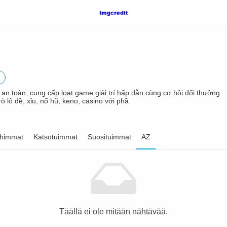
an toàn, cung cấp loạt game giải trí hấp dẫn cùng cơ hội đổi thưởng
rò lô đề, xỉu, nổ hũ, keno, casino với phầ
himmat
Katsotuimmat
Suosituimmat
AZ
Täällä ei ole mitään nähtävää.