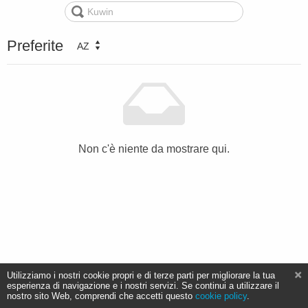
Preferite
AZ
Non c'è niente da mostrare qui.
Utilizziamo i nostri cookie propri e di terze parti per migliorare la tua
esperienza di navigazione e i nostri servizi. Se continui a utilizzare il
nostro sito Web, comprendi che accetti questo
cookie policy
.