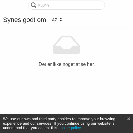
Synes godt om
AZ
Der er ikke noget at se her.
We use our own and third party cookies to improve your browsing
experience and our services. If you continue using our website is
understood that you accept this
cookie policy
.