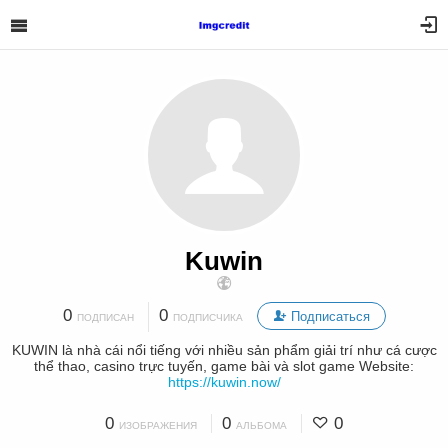
Kuwin
0
0
Подписаться
ПОДПИСАН
ПОДПИСЧИКА
KUWIN là nhà cái nổi tiếng với nhiều sản phẩm giải trí như cá cược
thể thao, casino trực tuyến, game bài và slot game Website:
https://kuwin.now/
0
0
0
ИЗОБРАЖЕНИЯ
АЛЬБОМА