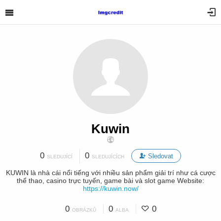
Kuwin
0
0
Sledovat
SLEDUJÍCÍ
SLEDUJÍCÍCH
KUWIN là nhà cái nổi tiếng với nhiều sản phẩm giải trí như cá cược
thể thao, casino trực tuyến, game bài và slot game Website:
https://kuwin.now/
0
0
0
OBRÁZKŮ
ALBA