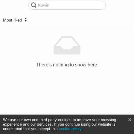
Most liked
There's nothing to show here.
We use our own and third party cookies to improve your browsing
experience and our services. If you continue using our website is
understood that you accept this
cookie policy
.