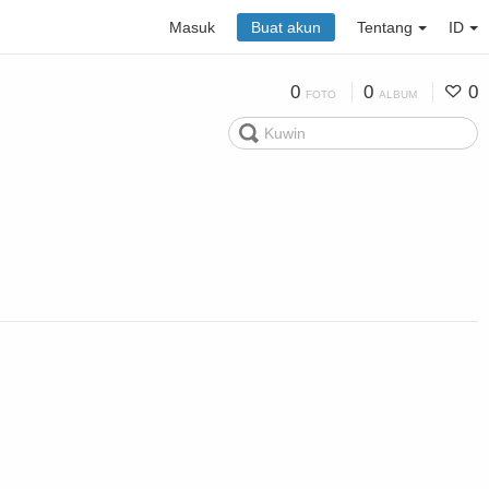
Masuk
Buat akun
Tentang
ID
0
0
0
FOTO
ALBUM