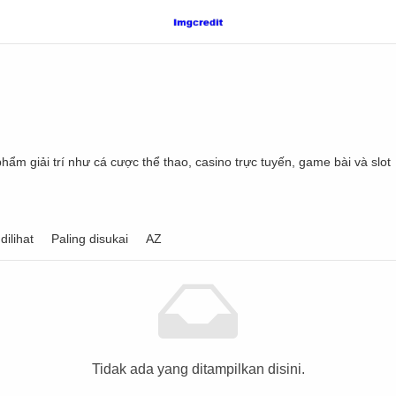
hẩm giải trí như cá cược thể thao, casino trực tuyến, game bài và slot
dilihat
Paling disukai
AZ
Tidak ada yang ditampilkan disini.