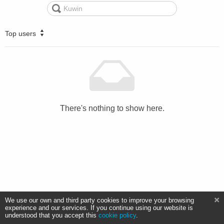
Top users
There's nothing to show here.
We use our own and third party cookies to improve your browsing
experience and our services. If you continue using our website is
understood that you accept this
cookie policy
.