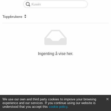
Toppbrukere
Ingenting å vise her.
We use our own and third party cookies to improve your browsing
experience and our services. If you continue using our website is
understood that you accept this
cookie policy
.