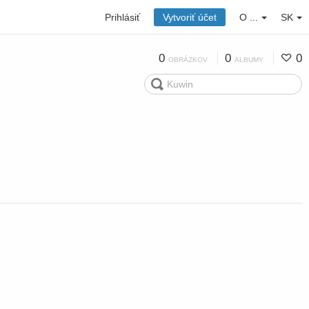
Prihlásiť
Vytvoriť účet
O ...
SK
0
0
0
OBRÁZKOV
ALBUMY