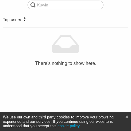
Top users
There's nothing to show here.
We use our own and third party cookies to improve your browsing
experience and our services. If you continue using our website is
understood that you accept this
cookie policy
.