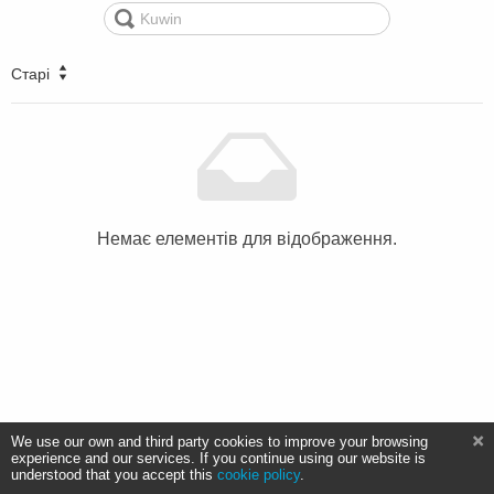
Старі
Немає елементів для відображення.
We use our own and third party cookies to improve your browsing
experience and our services. If you continue using our website is
understood that you accept this
cookie policy
.