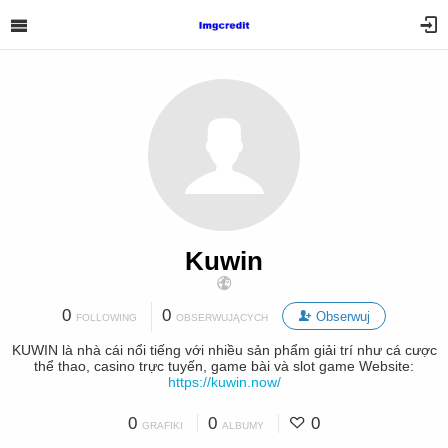
Kuwin
0
0
Obserwuj
FOLLOWING
OBSERWUJĄCYCH
KUWIN là nhà cái nổi tiếng với nhiều sản phẩm giải trí như cá cược
thể thao, casino trực tuyến, game bài và slot game Website:
https://kuwin.now/
0
0
0
GRAFIKI
ALBUMY