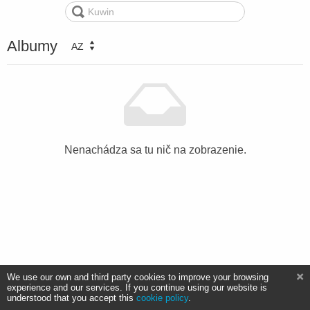
Albumy
AZ
Nenachádza sa tu nič na zobrazenie.
We use our own and third party cookies to improve your browsing
experience and our services. If you continue using our website is
understood that you accept this
cookie policy
.