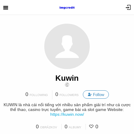
Kuwin
0
0
Follow
FOLLOWING
FOLLOWERS
KUWIN là nhà cái nổi tiếng với nhiều sản phẩm giải trí như cá cược
thể thao, casino trực tuyến, game bài và slot game Website:
https://kuwin.now/
0
0
0
OBRÁZKOV
ALBUMY