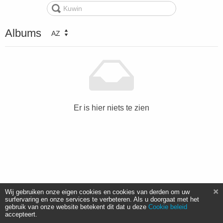
Albums
AZ
Er is hier niets te zien
Wij gebruiken onze eigen cookies en cookies van derden om uw
surfervaring en onze services te verbeteren. Als u doorgaat met het
gebruik van onze website betekent dit dat u deze
Cookie beleid
accepteert.