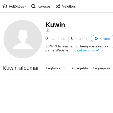
Feltöltések
Keresés
Véletlen
Kuwin
0
0
Követés
KÖVETÉSEK
KÖVETŐK
KUWIN là nhà cái nổi tiếng với nhiều sản p
game Website:
https://kuwin.now/
Kuwin albumai
Legfrissebb
Legrégebbi
Legnépszer