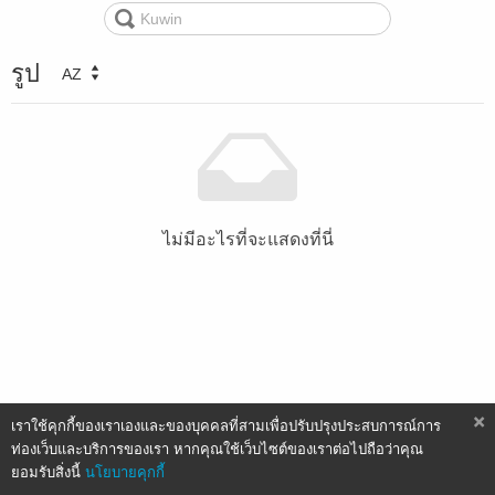
รูป
AZ
ไม่มีอะไรที่จะแสดงที่นี่
เราใช้คุกกี้ของเราเองและของบุคคลที่สามเพื่อปรับปรุงประสบการณ์การ
ท่องเว็บและบริการของเรา หากคุณใช้เว็บไซต์ของเราต่อไปถือว่าคุณ
ยอมรับสิ่งนี้
นโยบายคุกกี้