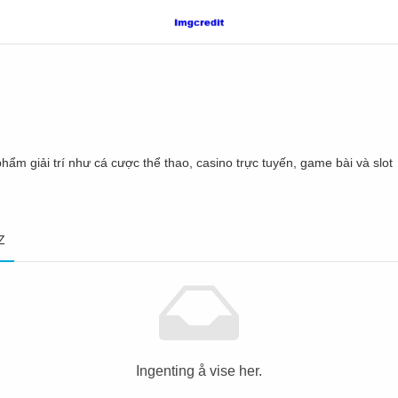
hẩm giải trí như cá cược thể thao, casino trực tuyến, game bài và slot
Z
Ingenting å vise her.