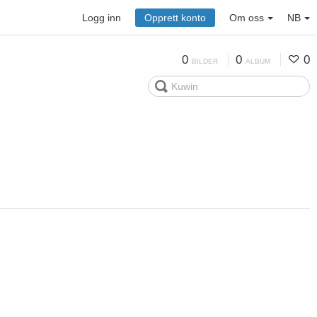
Logg inn
Opprett konto
Om oss
NB
0
0
0
BILDER
ALBUM