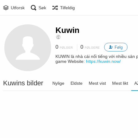
Utforsk
Søk
Tilfeldig
Kuwin
0
0
Følg
FØLGER
FØLGERE
KUWIN là nhà cái nổi tiếng với nhiều sản p
game Website:
https://kuwin.now/
Kuwins bilder
Nylige
Eldste
Mest vist
Mest likt
A