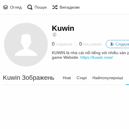
Огляд
Пошук
Випадкове
Kuwin
0
0
Слідку
СЛІДУВАТИ
FOLLOWERS
KUWIN là nhà cái nổi tiếng với nhiều sản p
game Website:
https://kuwin.now/
Kuwin Зображень
Нові
Старі
Найпопулярніші