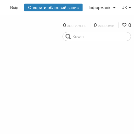
Вхід
Створити обліковий запис
Інформація
UK
0
0
0
ЗОБРАЖЕНЬ
АЛЬБОМІВ