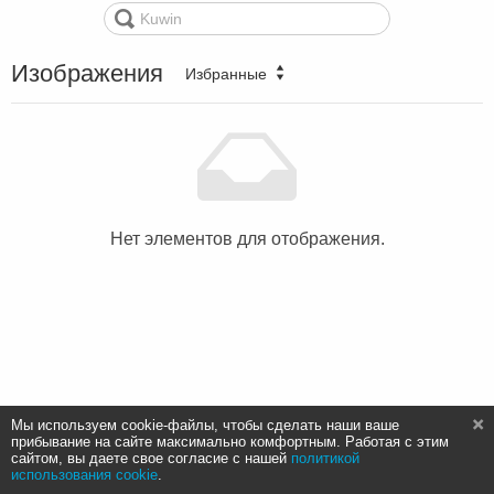
Изображения
Избранные
Нет элементов для отображения.
Мы используем cookie-файлы, чтобы сделать наши ваше
прибывание на сайте максимально комфортным. Работая с этим
сайтом, вы даете свое согласие с нашей
политикой
использования cookie
.