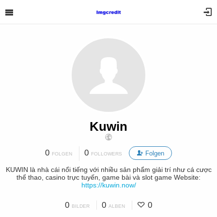
Kuwin
0
0
Folgen
FOLGEN
FOLLOWERS
KUWIN là nhà cái nổi tiếng với nhiều sản phẩm giải trí như cá cược
thể thao, casino trực tuyến, game bài và slot game Website:
https://kuwin.now/
0
0
0
BILDER
ALBEN