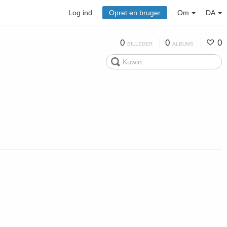
Log ind
Opret en bruger
Om
DA
0
0
0
BILLEDER
ALBUMS