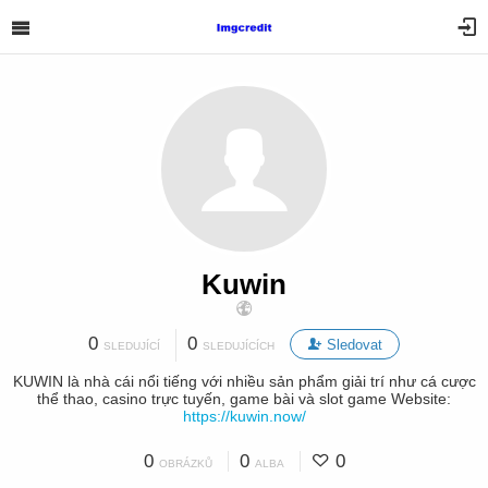
Kuwin
0
0
Sledovat
SLEDUJÍCÍ
SLEDUJÍCÍCH
KUWIN là nhà cái nổi tiếng với nhiều sản phẩm giải trí như cá cược
thể thao, casino trực tuyến, game bài và slot game Website:
https://kuwin.now/
0
0
0
OBRÁZKŮ
ALBA