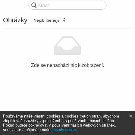
Obrázky
Nejoblíbenější
Zde se nenachází nic k zobrazení.
Používáme naše vlastní cookies a cookies třetích stran, abychom
zlepšili vaše zážitky z prohlížení a s používáním našich služeb.
Pokud budete pokračovat v používání našich webových stránek,
souhlasíte a přijímáte naše
zásady cookie
.