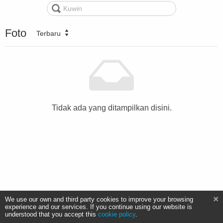
Foto
Terbaru
Tidak ada yang ditampilkan disini.
We use our own and third party cookies to improve your browsing
experience and our services. If you continue using our website is
understood that you accept this
cookie policy
.