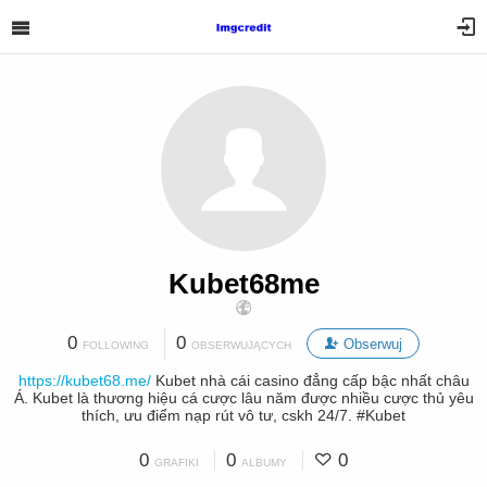
Kubet68me
0
0
Obserwuj
FOLLOWING
OBSERWUJĄCYCH
https://kubet68.me/
Kubet nhà cái casino đẳng cấp bậc nhất châu
Á. Kubet là thương hiệu cá cược lâu năm được nhiều cược thủ yêu
thích, ưu điểm nạp rút vô tư, cskh 24/7. #Kubet
0
0
0
GRAFIKI
ALBUMY