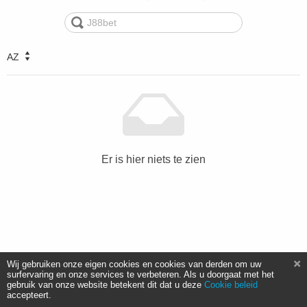
AZ
Er is hier niets te zien
Wij gebruiken onze eigen cookies en cookies van derden om uw
surfervaring en onze services te verbeteren. Als u doorgaat met het
gebruik van onze website betekent dit dat u deze
Cookie beleid
accepteert.