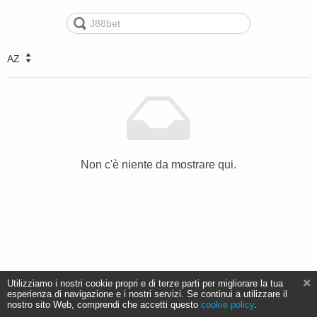
AZ
Non c'è niente da mostrare qui.
Utilizziamo i nostri cookie propri e di terze parti per migliorare la tua
esperienza di navigazione e i nostri servizi. Se continui a utilizzare il
nostro sito Web, comprendi che accetti questo
cookie policy
.