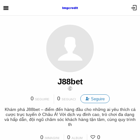
J88bet
0
0
Seguire
SEGUIRE
SEGUACI
Khám phá J88bet – điểm đến hàng đầu cho những ai yêu thích cá
cược trực tuyến ở Châu Á! Với dịch vụ đỉnh cao, trò chơi đa dạng
và hấp dẫn, đội ngũ chăm sóc khách hàng tận tâm, cùng quy trình
th
0
0
0
IMMAGINI
ALBUM