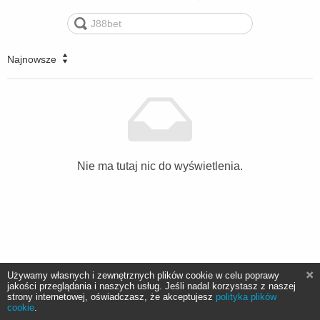
Najnowsze
Nie ma tutaj nic do wyświetlenia.
Używamy własnych i zewnętrznych plików cookie w celu poprawy
jakości przeglądania i naszych usług. Jeśli nadal korzystasz z naszej
strony internetowej, oświadczasz, że akceptujesz
polityka plików
cookie
.