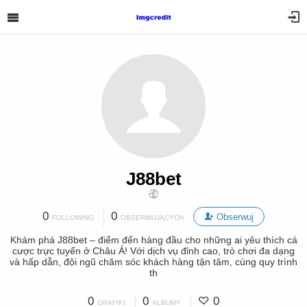
J88bet
0
0
Obserwuj
FOLLOWING
OBSERWUJĄCYCH
Khám phá J88bet – điểm đến hàng đầu cho những ai yêu thích cá
cược trực tuyến ở Châu Á! Với dịch vụ đỉnh cao, trò chơi đa dạng
và hấp dẫn, đội ngũ chăm sóc khách hàng tận tâm, cùng quy trình
th
0
0
0
GRAFIKI
ALBUMY