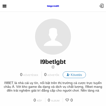
I9betlgbt
0
0
Követés
KÖVETÉSEK
KÖVETŐK
I9BET là nhà cái uy tín, nổi bật trên thị trường cá cược trực tuyến
châu Á. Với kho game đa dạng và dịch vụ chất lượng, I9bet mang
đến trải nghiệm giải trí đẳng cấp cho người chơi. Nền tảng nà
0
0
0
KÉP
ALBUM