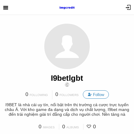
I9betlgbt
0
0
Follow
FOLLOWING
FOLLOWERS
I9BET là nhà cái uy tín, nổi bật trên thị trường cá cược trực tuyến
châu Á. Với kho game đa dạng và dịch vụ chất lượng, I9bet mang
đến trải nghiệm giải trí đẳng cấp cho người chơi. Nền tảng nà
0
0
0
IMAGES
ALBUMS