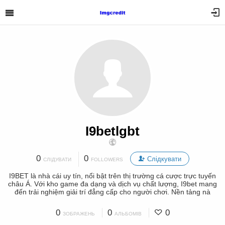
I9betlgbt
0
0
Слідкувати
СЛІДУВАТИ
FOLLOWERS
I9BET là nhà cái uy tín, nổi bật trên thị trường cá cược trực tuyến
châu Á. Với kho game đa dạng và dịch vụ chất lượng, I9bet mang
đến trải nghiệm giải trí đẳng cấp cho người chơi. Nền tảng nà
0
0
0
ЗОБРАЖЕНЬ
АЛЬБОМІВ