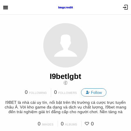
I9betlgbt
0
0
Follow
FOLLOWING
FOLLOWERS
I9BET là nhà cái uy tín, nổi bật trên thị trường cá cược trực tuyến
châu Á. Với kho game đa dạng và dịch vụ chất lượng, I9bet mang
đến trải nghiệm giải trí đẳng cấp cho người chơi. Nền tảng nà
0
0
0
IMAGES
ALBUMS