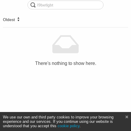
Oldest
There's nothing to show here.
We use our own and third party cookies to improve your browsing
experience and our services. If you continue using our website is
understood that you accept this
cookie policy
.