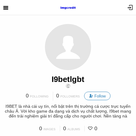
I9betlgbt
0
0
Follow
FOLLOWING
FOLLOWERS
I9BET là nhà cái uy tín, nổi bật trên thị trường cá cược trực tuyến
châu Á. Với kho game đa dạng và dịch vụ chất lượng, I9bet mang
đến trải nghiệm giải trí đẳng cấp cho người chơi. Nền tảng nà
0
0
0
IMAGES
ALBUMS