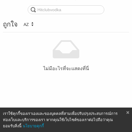
ถูกใจ
AZ
ไม่มีอะไรที่จะแสดงที่นี่
เราใช้คุกกี้ของเราเองและของบุคคลที่สามเพื่อปรับปรุงประสบการณ์การ
ท่องเว็บและบริการของเรา หากคุณใช้เว็บไซต์ของเราต่อไปถือว่าคุณ
ยอมรับสิ่งนี้
นโยบายคุกกี้