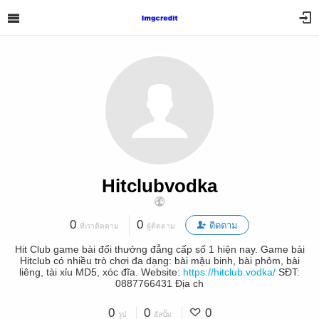
Hitclubvodka
0
0
ติดตาม
ที่เราติดตาม
ผู้ติดตาม
Hit Club game bài đổi thưởng đẳng cấp số 1 hiện nay. Game bài
Hitclub có nhiều trò chơi đa dạng: bài mậu binh, bài phỏm, bài
liêng, tài xỉu MD5, xóc đĩa. Website:
https://hitclub.vodka/
SĐT:
0887766431 Địa ch
0
0
0
รูป
อัลบั้ม