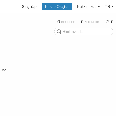
Giriş Yap
Hesap Oluştur
Hakkımızda
TR
0
0
0
RESIMLER
ALBÜMLER
AZ