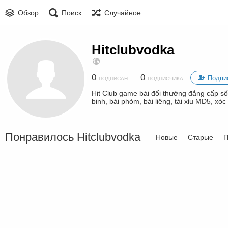
Обзор
Поиск
Случайное
Hitclubvodka
0
0
Подпи
ПОДПИСАН
ПОДПИСЧИКА
Hit Club game bài đổi thưởng đẳng cấp số 
binh, bài phỏm, bài liêng, tài xỉu MD5, xóc
Понравилось Hitclubvodka
Новые
Старые
П