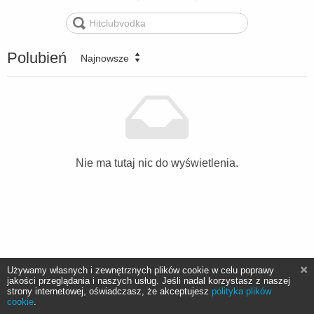
Polubień
Najnowsze
Nie ma tutaj nic do wyświetlenia.
Używamy własnych i zewnętrznych plików cookie w celu poprawy
jakości przeglądania i naszych usług. Jeśli nadal korzystasz z naszej
strony internetowej, oświadczasz, że akceptujesz
polityka plików
cookie
.