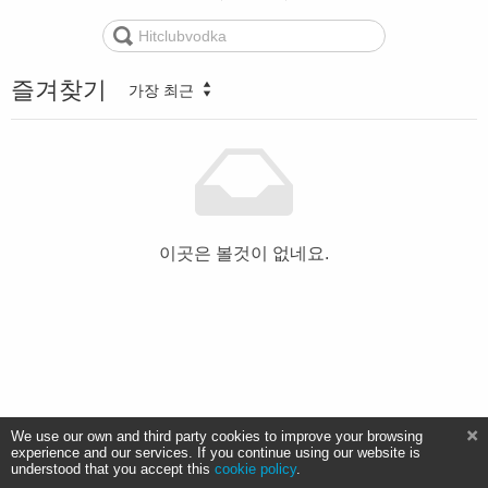
즐겨찾기
가장 최근
이곳은 볼것이 없네요.
We use our own and third party cookies to improve your browsing
experience and our services. If you continue using our website is
understood that you accept this
cookie policy
.