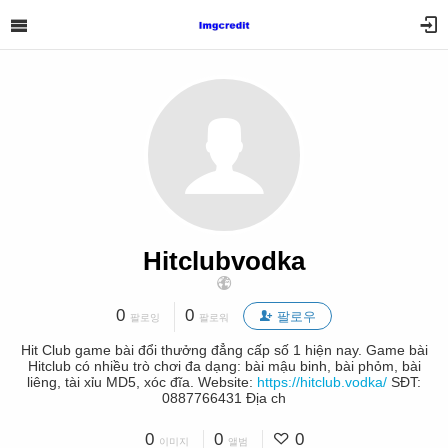
Hitclubvodka
0
0
팔로우
팔로잉
팔로워
Hit Club game bài đổi thưởng đẳng cấp số 1 hiện nay. Game bài
Hitclub có nhiều trò chơi đa dạng: bài mậu binh, bài phỏm, bài
liêng, tài xỉu MD5, xóc đĩa. Website:
https://hitclub.vodka/
SĐT:
0887766431 Địa ch
0
0
0
이미지
앨범